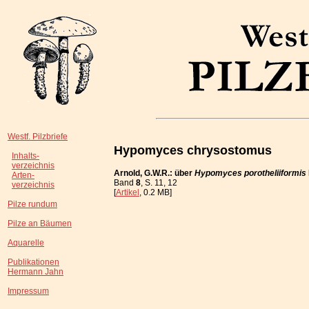
Westf. Pilzbriefe
Hypomyces chrysostomus
Inhalts-
verzeichnis
Arnold, G.W.R.: über
Hypomyces porotheliiformis
Arten-
Band
8
, S. 11, 12
verzeichnis
[
Artikel
, 0.2 MB]
Pilze rundum
Pilze an Bäumen
Aquarelle
Publikationen
Hermann Jahn
Impressum