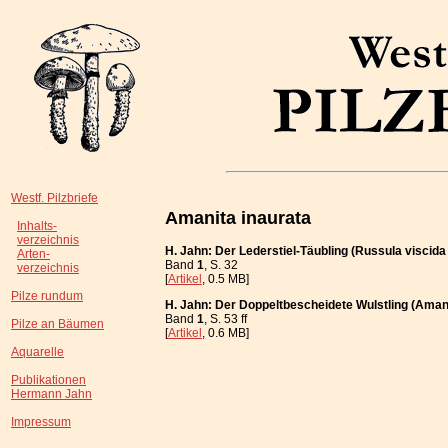
Westf. Pilzbriefe
Amanita inaurata
Inhalts-
verzeichnis
H. Jahn: Der Lederstiel-Täubling (Russula viscida
Arten-
Band
1
, S. 32
verzeichnis
[
Artikel
, 0.5 MB]
Pilze rundum
H. Jahn: Der Doppeltbescheidete Wulstling (Amani
Band
1
, S. 53 ff
Pilze an Bäumen
[
Artikel
, 0.6 MB]
Aquarelle
Publikationen
Hermann Jahn
Impressum