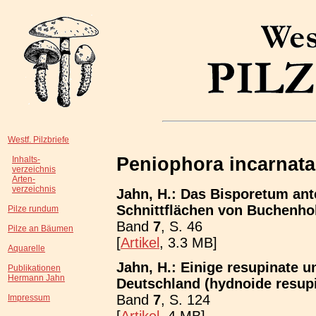
Westf. Pilzbriefe
Peniophora incarnata
Inhalts-
verzeichnis
Arten-
verzeichnis
Jahn, H.: Das Bisporetum ante
Schnittflächen von Buchenho
Pilze rundum
Band
7
, S. 46
Pilze an Bäumen
[
Artikel
, 3.3 MB]
Aquarelle
Jahn, H.: Einige resupinate u
Publikationen
Hermann Jahn
Deutschland (hydnoide resupi
Band
7
, S. 124
Impressum
[
Artikel
, 4 MB]