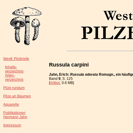
Westf. Pilzbriefe
Russula carpini
Inhalts-
verzeichnis
Jahn, Erich:
Russula odorata
Romagn., ein häufige
Arten-
Band
9
, S. 125
verzeichnis
[
Artikel
, 0.6 MB]
Pilze rundum
Pilze an Bäumen
Aquarelle
Publikationen
Hermann Jahn
Impressum