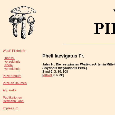
Westf. Pilzbriefe
Phell laevigatus Fr.
Inhalts-
verzeichnis
Jahn, H.: Die resupinaten
Phellinus
-Arten in Mitt
Arten-
Polyporus megaloporus
Pers.]
verzeichnis
Band
6
, S. 86, 108
[
Artikel
, 8.6 MB]
Pilze rundum
Pilze an Bäumen
Aquarelle
Publikationen
Hermann Jahn
Impressum