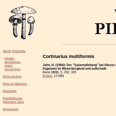
Westf. Pilzbriefe
Cortinarius multiformis
Inhalts-
verzeichnis
Jahn, H. (1986): Der "Satanspilzhang" bei Glesse
Arten-
Fagetum) im Weserbergland und außerhalb
verzeichnis
Band
10/11
, S. 292, 305
[
Artikel
, 10 MB]
Pilze rundum
Pilze an Bäumen
Aquarelle
Publikationen
Hermann Jahn
Impressum