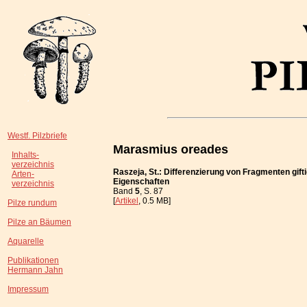
Westf. Pilzbriefe
Marasmius oreades
Inhalts-
verzeichnis
Raszeja, St.: Differenzierung von Fragmenten gif
Arten-
Eigenschaften
verzeichnis
Band
5
, S. 87
[
Artikel
, 0.5 MB]
Pilze rundum
Pilze an Bäumen
Aquarelle
Publikationen
Hermann Jahn
Impressum