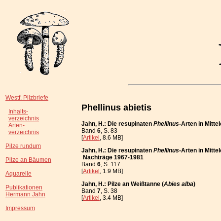
Westf. Pilzbriefe
Phellinus abietis
Inhalts-
verzeichnis
Jahn, H.: Die resupinaten
Phellinus
-Arten in Mitt
Arten-
Band
6
, S. 83
verzeichnis
[
Artikel
, 8.6 MB]
Pilze rundum
Jahn, H.: Die resupinaten
Phellinus
-Arten in Mitt
Nachträge 1967-1981
Pilze an Bäumen
Band
6
, S. 117
[
Artikel
, 1.9 MB]
Aquarelle
Jahn, H.: Pilze an Weißtanne (
Abies alba
)
Publikationen
Band
7
, S. 38
Hermann Jahn
[
Artikel
, 3.4 MB]
Impressum