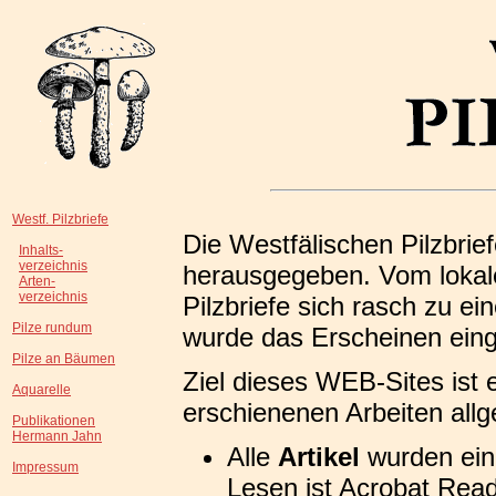
Westf. Pilzbriefe
Die Westfälischen Pilzbri
Inhalts-
verzeichnis
herausgegeben. Vom lokalen
Arten-
verzeichnis
Pilzbriefe sich rasch zu ein
Pilze rundum
wurde das Erscheinen eing
Pilze an Bäumen
Ziel dieses WEB-Sites ist e
Aquarelle
erschienenen Arbeiten all
Publikationen
Hermann Jahn
Alle
Artikel
wurden ein
Impressum
Lesen ist Acrobat Reade