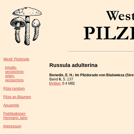
Westf. Pilzbriefe
Russula adulterina
Inhalts-
verzeichnis
Benedix, E. H.: Im Pilzdorado von Bialowieza (St
Arten-
Band
6
, S. 137
verzeichnis
[
Artikel
, 0.4 MB]
Pilze rundum
Pilze an Bäumen
Aquarelle
Publikationen
Hermann Jahn
Impressum