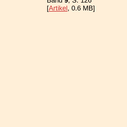
Band
9
, S. 126
[
Artikel
, 0.6 MB]