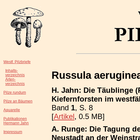
Westf. Pilzbriefe
Inhalts-
Russula aerugine
verzeichnis
Arten-
verzeichnis
H. Jahn: Die Täublinge 
Pilze rundum
Kiefernforsten im westf
Pilze an Bäumen
Band
1
, S. 8
Aquarelle
[
Artikel
, 0.5 MB]
Publikationen
Hermann Jahn
A. Runge: Die Tagung de
Impressum
Neustadt an der Weinstr