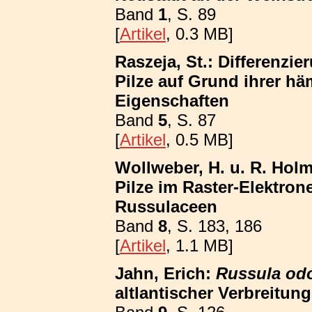
Band
1
, S. 89
[
Artikel
, 0.3 MB]
Raszeja, St.: Differenzi
Pilze auf Grund ihrer h
Eigenschaften
Band
5
, S. 87
[
Artikel
, 0.5 MB]
Wollweber, H. u. R. Hol
Pilze im Raster-Elektron
Russulaceen
Band
8
, S. 183, 186
[
Artikel
, 1.1 MB]
Jahn, Erich:
Russula odo
altlantischer Verbreitun