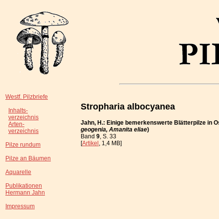
Westf. Pilzbriefe
Stropharia albocyanea
Inhalts-
verzeichnis
Jahn, H.: Einige bemerkenswerte Blätterpilze in O
Arten-
geogenia, Amanita eliae
)
verzeichnis
Band
9
, S. 33
[
Artikel
, 1,4 MB]
Pilze rundum
Pilze an Bäumen
Aquarelle
Publikationen
Hermann Jahn
Impressum