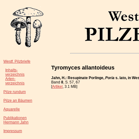
Westf. Pilzbriefe
Tyromyces allantoideus
Inhalts-
verzeichnis
Jahn, H.: Resupinate Porlinge,
Poria
s. lato, in W
Arten-
Band
8
, S. 57, 67
verzeichnis
[
Artikel
, 3.1 MB]
Pilze rundum
Pilze an Bäumen
Aquarelle
Publikationen
Hermann Jahn
Impressum