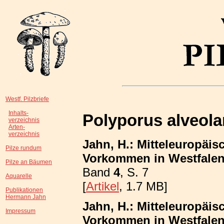
Westf. Pilzbriefe
Inhalts-
Polyporus alveola
verzeichnis
Arten-
verzeichnis
Jahn, H.: Mitteleuropäis
Pilze rundum
Vorkommen in Westfalen;
Pilze an Bäumen
Band
4
, S. 7
Aquarelle
[
Artikel
, 1.7 MB]
Publikationen
Hermann Jahn
Jahn, H.: Mitteleuropäis
Impressum
Vorkommen in Westfalen