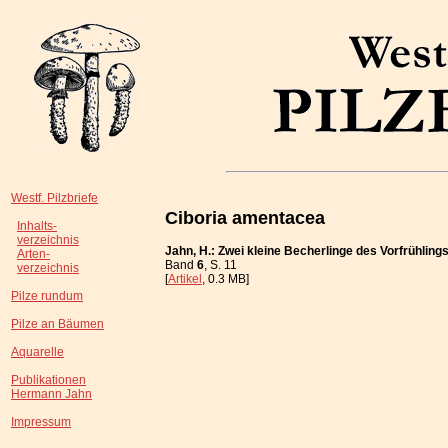
Westf. Pilzbriefe
Ciboria amentacea
Inhalts-
verzeichnis
Jahn, H.: Zwei kleine Becherlinge des Vorfrühling
Arten-
Band
6
, S. 11
verzeichnis
[
Artikel
, 0.3 MB]
Pilze rundum
Pilze an Bäumen
Aquarelle
Publikationen
Hermann Jahn
Impressum