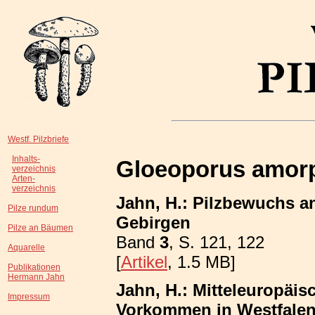
Westf. Pilzbriefe
Inhalts-
Gloeoporus amor
verzeichnis
Arten-
verzeichnis
Jahn, H.: Pilzbewuchs a
Pilze rundum
Gebirgen
Pilze an Bäumen
Band
3
, S. 121, 122
Aquarelle
[
Artikel
, 1.5 MB]
Publikationen
Hermann Jahn
Jahn, H.: Mitteleuropäis
Impressum
Vorkommen in Westfalen