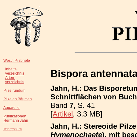
Westf. Pilzbriefe
Inhalts-
Bispora antennat
verzeichnis
Arten-
verzeichnis
Jahn, H.: Das Bisporetum
Pilze rundum
Schnittflächen von Buc
Pilze an Bäumen
Band
7
, S. 41
Aquarelle
[
Artikel
, 3.3 MB]
Publikationen
Hermann Jahn
Jahn, H.: Stereoide Pilze
Impressum
Hymenochaete
), mit be