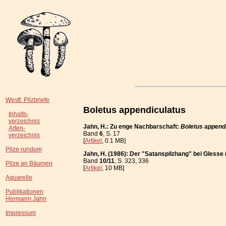
Westf. Pilzbriefe
Boletus appendiculatus
Inhalts-
verzeichnis
Jahn, H.: Zu enge Nachbarschaft:
Boletus append
Arten-
Band
6
, S. 17
verzeichnis
[
Artikel
, 0.1 MB]
Pilze rundum
Jahn, H. (1986): Der "Satanspilzhang" bei Gless
Band
10/11
, S. 323, 336
Pilze an Bäumen
[
Artikel
, 10 MB]
Aquarelle
Publikationen
Hermann Jahn
Impressum