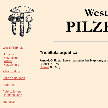
Westf. Pilzbriefe
Tricellula aquatica
Inhalts-
verzeichnis
Arnold, G. R. W.: Sporen aquatischer Hyphomyze
Arten-
Band
6
, S. 159
verzeichnis
[
Artikel
, 0.3 MB]
Pilze rundum
Pilze an Bäumen
Aquarelle
Publikationen
Hermann Jahn
Impressum