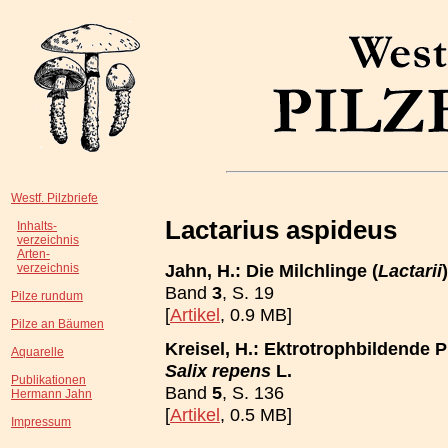
Westf. Pilzbriefe
Lactarius aspideus
Inhalts-
verzeichnis
Arten-
Jahn, H.: Die Milchlinge (
Lactarii
verzeichnis
Band
3
, S. 19
Pilze rundum
[
Artikel
, 0.9 MB]
Pilze an Bäumen
Kreisel, H.: Ektrotrophbildende P
Aquarelle
Salix repens
L.
Publikationen
Band
5
, S. 136
Hermann Jahn
[
Artikel
, 0.5 MB]
Impressum