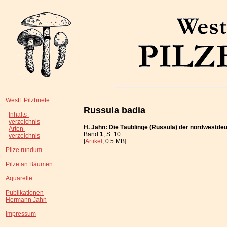
Westf. Pilzbriefe
Russula badia
Inhalts-
verzeichnis
H. Jahn: Die Täublinge (Russula) der nordwestde
Arten-
Band
1
, S. 10
verzeichnis
[
Artikel
, 0.5 MB]
Pilze rundum
Pilze an Bäumen
Aquarelle
Publikationen
Hermann Jahn
Impressum