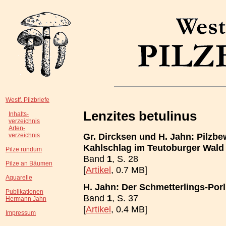
Westf. Pilzbriefe
Lenzites betulinus
Inhalts-
verzeichnis
Arten-
Gr. Dircksen und H. Jahn: Pilz
verzeichnis
Kahlschlag im Teutoburger Wald
Pilze rundum
Band
1
, S. 28
Pilze an Bäumen
[
Artikel
, 0.7 MB]
Aquarelle
H. Jahn: Der Schmetterlings-Porl
Publikationen
Band
1
, S. 37
Hermann Jahn
[
Artikel
, 0.4 MB]
Impressum