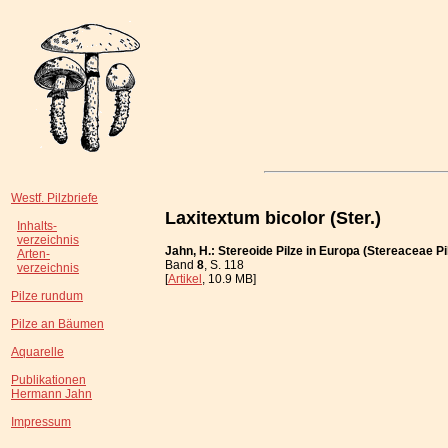
Westf. Pilzbriefe
Laxitextum bicolor (Ster.)
Inhalts-
verzeichnis
Jahn, H.: Stereoide Pilze in Europa (Stereaceae Pi
Arten-
Band
8
, S. 118
verzeichnis
[
Artikel
, 10.9 MB]
Pilze rundum
Pilze an Bäumen
Aquarelle
Publikationen
Hermann Jahn
Impressum