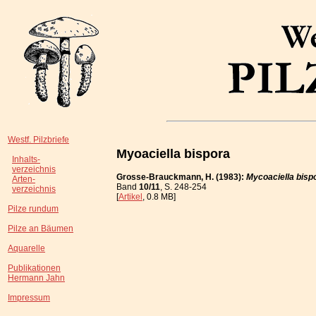
Westf. Pilzbriefe
Myoaciella bispora
Inhalts-
verzeichnis
Grosse-Brauckmann, H. (1983):
Mycoaciella bisp
Arten-
Band
10/11
, S. 248-254
verzeichnis
[
Artikel
, 0.8 MB]
Pilze rundum
Pilze an Bäumen
Aquarelle
Publikationen
Hermann Jahn
Impressum