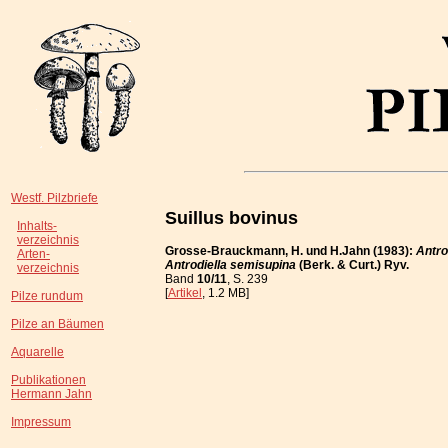
Westf. Pilzbriefe
Suillus bovinus
Inhalts-
verzeichnis
Grosse-Brauckmann, H. und H.Jahn (1983):
Antro
Arten-
Antrodiella semisupina
(Berk. & Curt.) Ryv.
verzeichnis
Band
10/11
, S. 239
[
Artikel
, 1.2 MB]
Pilze rundum
Pilze an Bäumen
Aquarelle
Publikationen
Hermann Jahn
Impressum