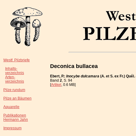
Westf. Pilzbriefe
Deconica bullacea
Inhalts-
verzeichnis
Ebert, P.:
Inocybe dulcamara
(A. et S. ex Fr.) Quél
Arten-
Band
2
, S. 94
verzeichnis
[
Artikel
, 0.6 MB]
Pilze rundum
Pilze an Bäumen
Aquarelle
Publikationen
Hermann Jahn
Impressum