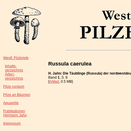
Westf. Pilzbriefe
Russula caerulea
Inhalts-
verzeichnis
H. Jahn: Die Täublinge (Russula) der nordwestde
Arten-
Band
1
, S. 9
verzeichnis
[
Artikel
, 0.5 MB]
Pilze rundum
Pilze an Bäumen
Aquarelle
Publikationen
Hermann Jahn
Impressum