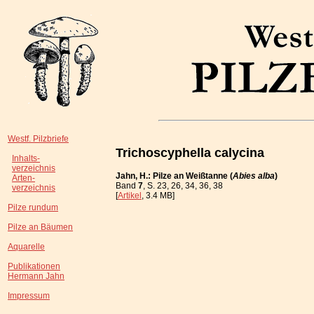
Westf. Pilzbriefe
Trichoscyphella calycina
Inhalts-
verzeichnis
Jahn, H.: Pilze an Weißtanne (
Abies alba
)
Arten-
Band
7
, S. 23, 26, 34, 36, 38
verzeichnis
[
Artikel
, 3.4 MB]
Pilze rundum
Pilze an Bäumen
Aquarelle
Publikationen
Hermann Jahn
Impressum