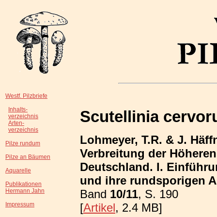
Westf. Pilzbriefe
Inhalts-
Scutellinia cervo
verzeichnis
Arten-
verzeichnis
Lohmeyer, T.R. & J. Häff
Pilze rundum
Verbreitung der Höhere
Pilze an Bäumen
Deutschland. I. Einführ
Aquarelle
und ihre rundsporigen A
Publikationen
Band
10/11
, S. 190
Hermann Jahn
[
Artikel
, 2.4 MB]
Impressum