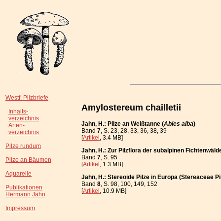
Westf. Pilzbriefe
Amylostereum chailletii
Inhalts-
verzeichnis
Jahn, H.: Pilze an Weißtanne (
Abies alba
)
Arten-
Band
7
, S. 23, 28, 33, 36, 38, 39
verzeichnis
[
Artikel
, 3.4 MB]
Pilze rundum
Jahn, H.: Zur Pilzflora der subalpinen Fichtenwä
Band
7
, S. 95
Pilze an Bäumen
[
Artikel
, 1.3 MB]
Aquarelle
Jahn, H.: Stereoide Pilze in Europa (Stereaceae Pi
Band
8
, S. 98, 100, 149, 152
Publikationen
[
Artikel
, 10.9 MB]
Hermann Jahn
Impressum