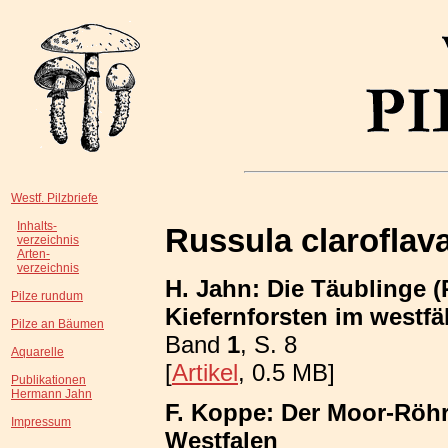
Westf. Pilzbriefe
Inhalts-
Russula claroflav
verzeichnis
Arten-
verzeichnis
H. Jahn: Die Täublinge 
Pilze rundum
Kiefernforsten im westf
Pilze an Bäumen
Band
1
, S. 8
Aquarelle
[
Artikel
, 0.5 MB]
Publikationen
Hermann Jahn
F. Koppe: Der Moor-Röhrl
Impressum
Westfalen