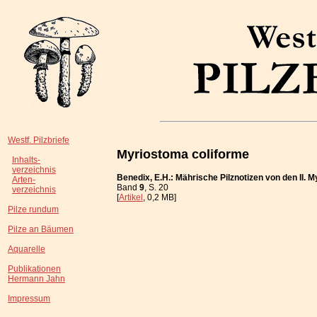
Westf. Pilzbriefe
Myriostoma coliforme
Inhalts-
verzeichnis
Benedix, E.H.: Mährische Pilznotizen von den II.
Arten-
Band
9
, S. 20
verzeichnis
[
Artikel
, 0,2 MB]
Pilze rundum
Pilze an Bäumen
Aquarelle
Publikationen
Hermann Jahn
Impressum