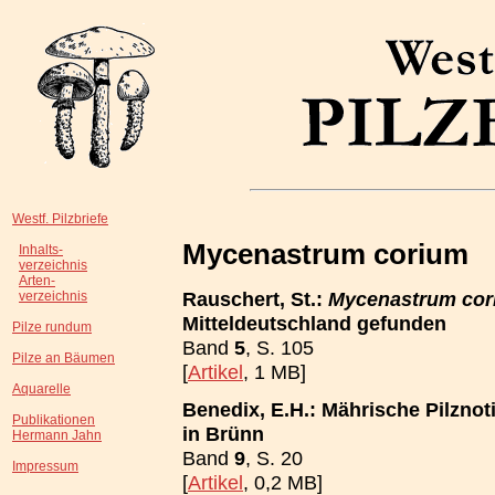
Westf. Pilzbriefe
Mycenastrum corium
Inhalts-
verzeichnis
Arten-
Rauschert, St.:
Mycenastrum cor
verzeichnis
Mitteldeutschland gefunden
Pilze rundum
Band
5
, S. 105
Pilze an Bäumen
[
Artikel
, 1 MB]
Aquarelle
Benedix, E.H.: Mährische Pilznot
Publikationen
in Brünn
Hermann Jahn
Band
9
, S. 20
Impressum
[
Artikel
, 0,2 MB]