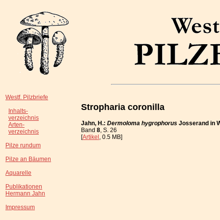
Westf. Pilzbriefe
Stropharia coronilla
Inhalts-
verzeichnis
Jahn, H.:
Dermoloma hygrophorus
Josserand in 
Arten-
Band
8
, S. 26
verzeichnis
[
Artikel
, 0.5 MB]
Pilze rundum
Pilze an Bäumen
Aquarelle
Publikationen
Hermann Jahn
Impressum