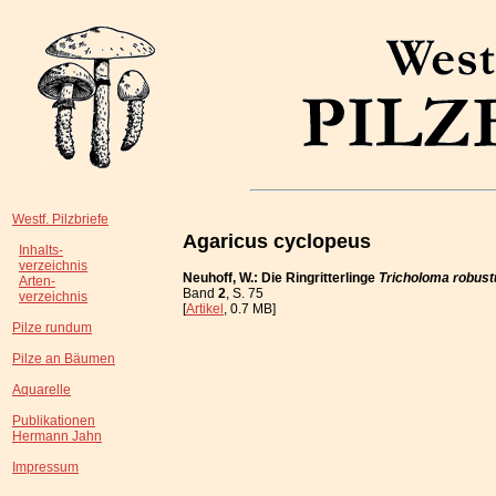
Westf. Pilzbriefe
Agaricus cyclopeus
Inhalts-
verzeichnis
Neuhoff, W.: Die Ringritterlinge
Tricholoma robus
Arten-
Band
2
, S. 75
verzeichnis
[
Artikel
, 0.7 MB]
Pilze rundum
Pilze an Bäumen
Aquarelle
Publikationen
Hermann Jahn
Impressum