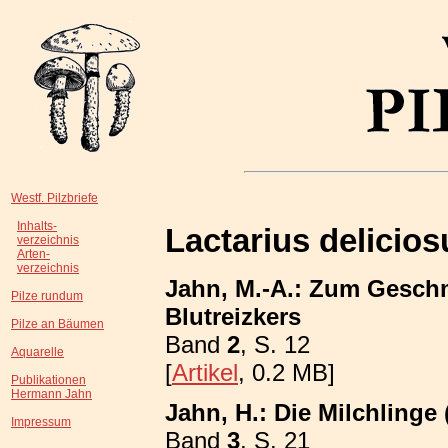
Westf. Pilzbriefe
Inhalts-
Lactarius delicios
verzeichnis
Arten-
verzeichnis
Jahn, M.-A.: Zum Geschm
Pilze rundum
Blutreizkers
Pilze an Bäumen
Band
2
, S. 12
Aquarelle
[
Artikel
, 0.2 MB]
Publikationen
Hermann Jahn
Jahn, H.: Die Milchlinge 
Impressum
Band
3
, S. 21