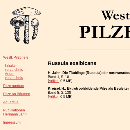
Westf. Pilzbriefe
Russula exalbicans
Inhalts-
verzeichnis
H. Jahn: Die Täublinge (Russula) der nordwestde
Arten-
Band
1
, S. 10
verzeichnis
[
Artikel
, 0.5 MB]
Pilze rundum
Kreisel, H.: Ektrotrophbildende Pilze als Begleite
Band
5
, S. 138
Pilze an Bäumen
[
Artikel
, 0.5 MB]
Aquarelle
Publikationen
Hermann Jahn
Impressum