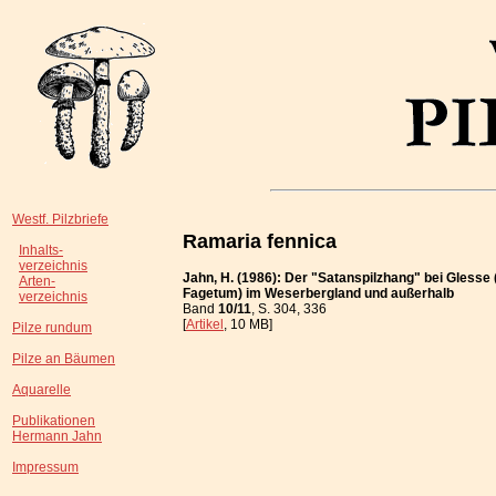
Westf. Pilzbriefe
Ramaria fennica
Inhalts-
verzeichnis
Jahn, H. (1986): Der "Satanspilzhang" bei Glesse
Arten-
Fagetum) im Weserbergland und außerhalb
verzeichnis
Band
10/11
, S. 304, 336
[
Artikel
, 10 MB]
Pilze rundum
Pilze an Bäumen
Aquarelle
Publikationen
Hermann Jahn
Impressum