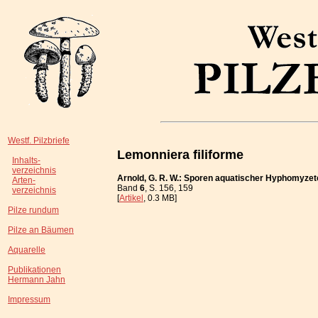
Westf. Pilzbriefe
Lemonniera filiforme
Inhalts-
verzeichnis
Arnold, G. R. W.: Sporen aquatischer Hyphomyze
Arten-
Band
6
, S. 156, 159
verzeichnis
[
Artikel
, 0.3 MB]
Pilze rundum
Pilze an Bäumen
Aquarelle
Publikationen
Hermann Jahn
Impressum