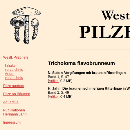
Westf. Pilzbriefe
Tricholoma flavobrunneum
Inhalts-
verzeichnis
N. Suber: Vergiftungen mit braunen Ritterlingen
Arten-
Band
1
, S. 47
verzeichnis
[
Artikel
, 0.2 MB]
Pilze rundum
H. Jahn: Die braunen schmierigen Ritterlinge in W
Band
1
, S. 49
Pilze an Bäumen
[
Artikel
, 0.4 MB]
Aquarelle
Publikationen
Hermann Jahn
Impressum