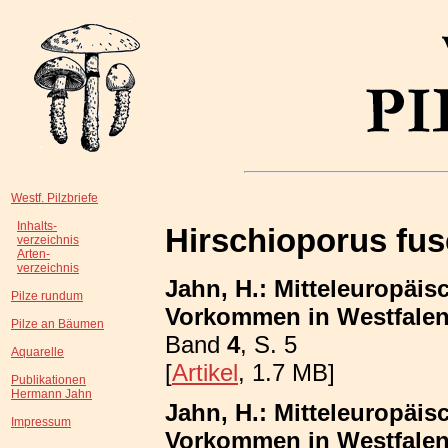
Westf. Pilzbriefe
Inhalts-
Hirschioporus fus
verzeichnis
Arten-
verzeichnis
Jahn, H.: Mitteleuropäis
Pilze rundum
Vorkommen in Westfalen;
Pilze an Bäumen
Band
4
, S. 5
Aquarelle
[
Artikel
, 1.7 MB]
Publikationen
Hermann Jahn
Jahn, H.: Mitteleuropäis
Impressum
Vorkommen in Westfalen