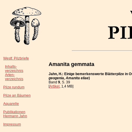
Westf. Pilzbriefe
Amanita gemmata
Inhalts-
verzeichnis
Jahn, H.: Einige bemerkenswerte Blätterpilze in O
Arten-
geogenia, Amanita eliae
)
verzeichnis
Band
9
, S. 39
[
Artikel
, 1,4 MB]
Pilze rundum
Pilze an Bäumen
Aquarelle
Publikationen
Hermann Jahn
Impressum