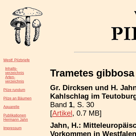
Westf. Pilzbriefe
Inhalts-
Trametes gibbosa
verzeichnis
Arten-
verzeichnis
Gr. Dircksen und H. Ja
Pilze rundum
Kahlschlag im Teutobur
Pilze an Bäumen
Band
1
, S. 30
Aquarelle
[
Artikel
, 0.7 MB]
Publikationen
Hermann Jahn
Jahn, H.: Mitteleuropäis
Impressum
Vorkommen in Westfalen;