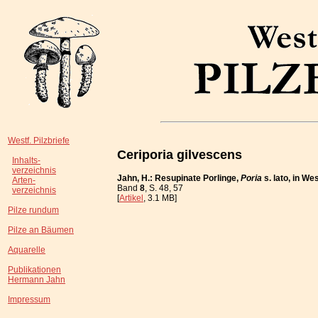
Westf. Pilzbriefe
Ceriporia gilvescens
Inhalts-
verzeichnis
Jahn, H.: Resupinate Porlinge,
Poria
s. lato, in W
Arten-
Band
8
, S. 48, 57
verzeichnis
[
Artikel
, 3.1 MB]
Pilze rundum
Pilze an Bäumen
Aquarelle
Publikationen
Hermann Jahn
Impressum