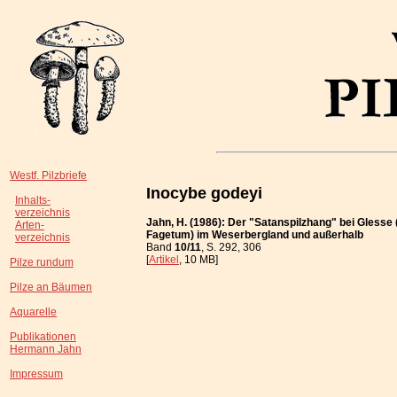
Westf. Pilzbriefe
Inocybe godeyi
Inhalts-
verzeichnis
Jahn, H. (1986): Der "Satanspilzhang" bei Glesse
Arten-
Fagetum) im Weserbergland und außerhalb
verzeichnis
Band
10/11
, S. 292, 306
[
Artikel
, 10 MB]
Pilze rundum
Pilze an Bäumen
Aquarelle
Publikationen
Hermann Jahn
Impressum