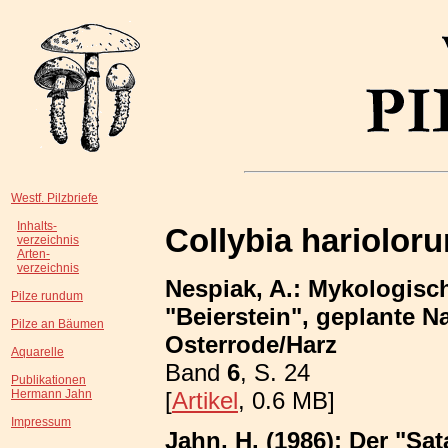
Westf. Pilzbriefe
Inhalts-
Collybia hariolor
verzeichnis
Arten-
verzeichnis
Nespiak, A.: Mykologisc
Pilze rundum
"Beierstein", geplante N
Pilze an Bäumen
Osterrode/Harz
Aquarelle
Band
6
, S. 24
Publikationen
[
Artikel
, 0.6 MB]
Hermann Jahn
Impressum
Jahn, H. (1986): Der "Sa