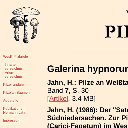
Westf. Pilzbriefe
Inhalts-
Galerina hypnoru
verzeichnis
Arten-
verzeichnis
Jahn, H.: Pilze an Weißt
Pilze rundum
Band
7
, S. 30
Pilze an Bäumen
[
Artikel
, 3.4 MB]
Aquarelle
Jahn, H. (1986): Der "Sa
Publikationen
Hermann Jahn
Südniedersachen. Zur P
Impressum
(Carici-Fagetum) im We