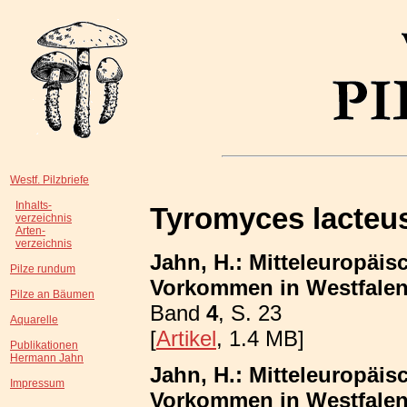
Westf. Pilzbriefe
Inhalts-
Tyromyces lacteu
verzeichnis
Arten-
verzeichnis
Jahn, H.: Mitteleuropäis
Pilze rundum
Vorkommen in Westfalen
Pilze an Bäumen
Band
4
, S. 23
Aquarelle
[
Artikel
, 1.4 MB]
Publikationen
Hermann Jahn
Jahn, H.: Mitteleuropäis
Impressum
Vorkommen in Westfalen;