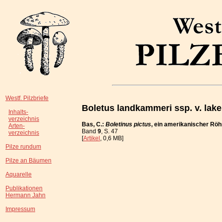
Westf. Pilzbriefe
Boletus landkammeri ssp. v. lake
Inhalts-
verzeichnis
Bas, C.:
Boletinus pictus
, ein amerikanischer Rö
Arten-
Band
9
, S. 47
verzeichnis
[
Artikel
, 0,6 MB]
Pilze rundum
Pilze an Bäumen
Aquarelle
Publikationen
Hermann Jahn
Impressum