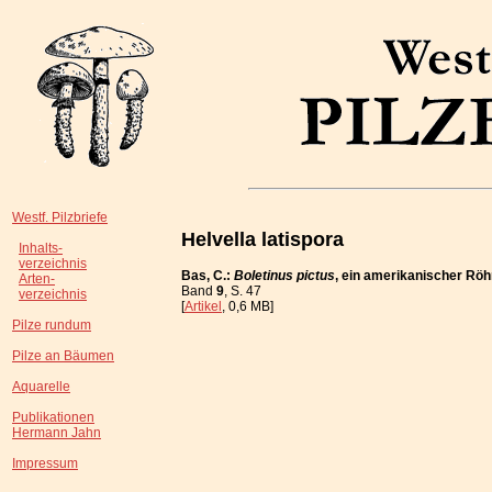
Westf. Pilzbriefe
Helvella latispora
Inhalts-
verzeichnis
Bas, C.:
Boletinus pictus
, ein amerikanischer Rö
Arten-
Band
9
, S. 47
verzeichnis
[
Artikel
, 0,6 MB]
Pilze rundum
Pilze an Bäumen
Aquarelle
Publikationen
Hermann Jahn
Impressum